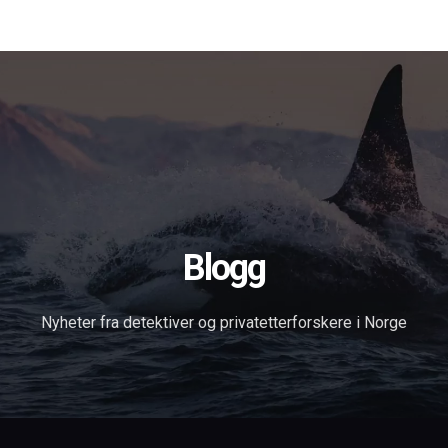
Forsiden
Tjenester
Om oss
Blog
Søk
in English
Kontakt
Blogg
Nyheter fra detektiver og privatetterforskere i Norge