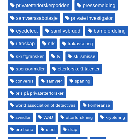
privatetterforskerpodden
pressemelding
samværssabotasje
private investigator
eyedetect
samlivsbrudd
barnefordeling
utroskap
nrk
trakassering
skriftgransker
tv
skilsmisse
sponsormidler
etterforsker1 talenter
converus
samvær
spaning
pris på privatetterforsker
world association of detectives
konferanse
svindler
WAD
etterforskning
kryptering
pro bono
uløst
drap