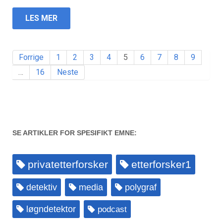
LES MER
Forrige
1
2
3
4
5
6
7
8
9
…
16
Neste
SE ARTIKLER FOR SPESIFIKT EMNE:
privatetterforsker
etterforsker1
detektiv
media
polygraf
løgndetektor
podcast