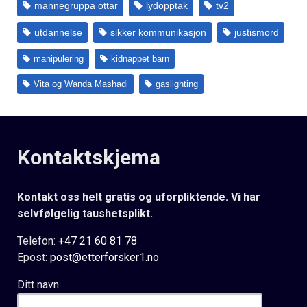
mannegruppa ottar
lydopptak
tv2
utdannelse
sikker kommunikasjon
justismord
manipulering
kidnappet barn
Vita og Wanda Mashadi
gaslighting
Kontaktskjema
Kontakt oss helt gratis og uforpliktende. Vi har
selvfølgelig taushetsplikt.
Telefon:
+47 21 60 81 78
Epost:
post@etterforsker1.no
Ditt navn