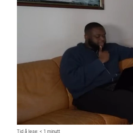
Tid å lese:
< 1
minutt