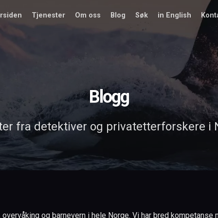
rsiden
Tjenester
Om oss
Blog
Søk
in English
Kont
Blogg
er fra detektiver og privatetterforskere i
, overvåking og barnevern i hele Norge. Vi har bred kompetanse med