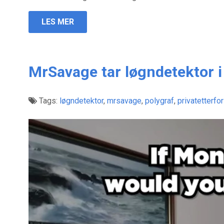
LES MER
MrSavage tar løgndetektor i
Tags:
løgndetektor
,
mrsavage
,
polygraf
,
privatetterfo