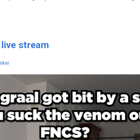
 live stream
rsker