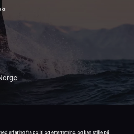
akt
 Norge
 erfaring fra politi og etterretning, og kan stille på