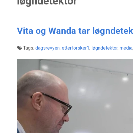
løgndetektor
Vita og Wanda tar løgndete
Tags:
dagsrevyen
,
etterforsker1
,
løgndetektor
,
media