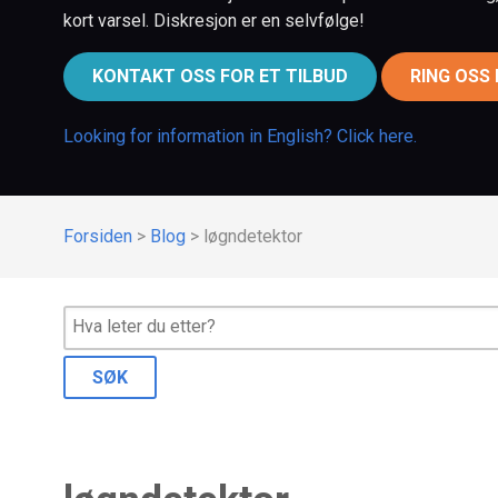
kort varsel. Diskresjon er en selvfølge!
KONTAKT OSS FOR ET TILBUD
RING OSS
Looking for information in English? Click here.
Forsiden
>
Blog
>
løgndetektor