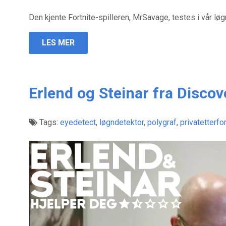
Den kjente Fortnite-spilleren, MrSavage, testes i vår lø
LES MER
Erlend og Steinar fra Discov
Tags:
eyedetect
,
løgndetektor
,
polygraf
,
privatetterfo