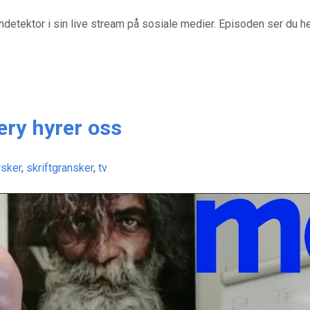
gndetektor i sin live stream på sosiale medier. Episoden ser du he
ery hyrer oss
rsker
,
skriftgransker
,
tv