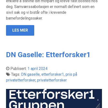
enklere å stevne din motpart og kreve fast bosted hos
deg. Samværssabotasjen er normalt definert som en
sivil sak og vi bistår ofte i krevende
barnefordelingssaker.
LES MER
DN Gaselle: Etterforsker1
Publisert:
1 april 2024
Tags:
DN gaselle
,
etterforsker1
,
pris på
privatetterforsker
,
privatetterforsker