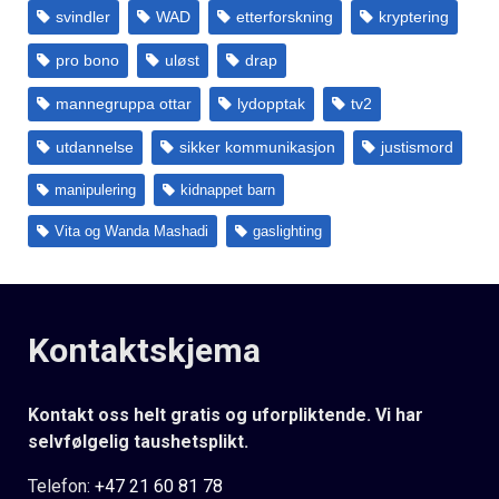
svindler
WAD
etterforskning
kryptering
pro bono
uløst
drap
mannegruppa ottar
lydopptak
tv2
utdannelse
sikker kommunikasjon
justismord
manipulering
kidnappet barn
Vita og Wanda Mashadi
gaslighting
Kontaktskjema
Kontakt oss helt gratis og uforpliktende. Vi har
selvfølgelig taushetsplikt.
Telefon:
+47 21 60 81 78