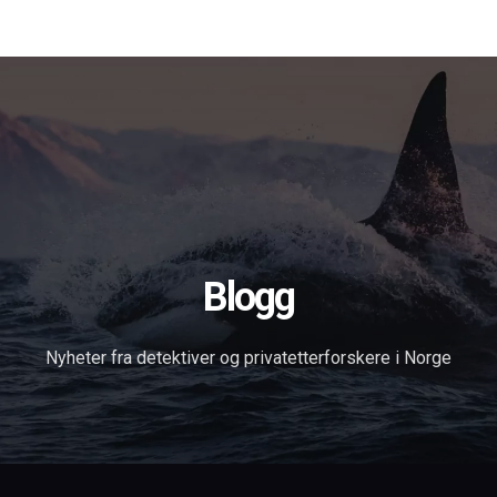
Forsiden
Tjenester
Om oss
Blog
Søk
in English
Kontakt
Blogg
Nyheter fra detektiver og privatetterforskere i Norge