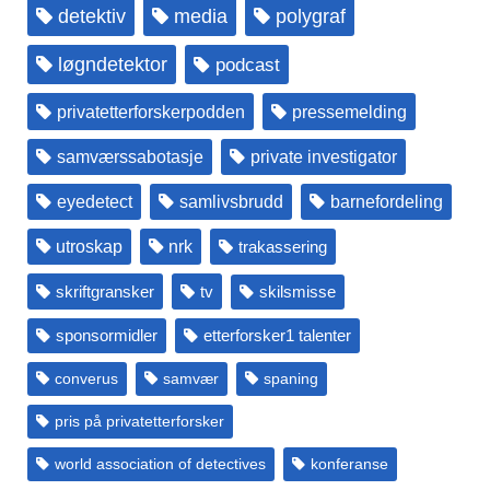
detektiv
media
polygraf
løgndetektor
podcast
privatetterforskerpodden
pressemelding
samværssabotasje
private investigator
eyedetect
samlivsbrudd
barnefordeling
utroskap
nrk
trakassering
skriftgransker
tv
skilsmisse
sponsormidler
etterforsker1 talenter
converus
samvær
spaning
pris på privatetterforsker
world association of detectives
konferanse