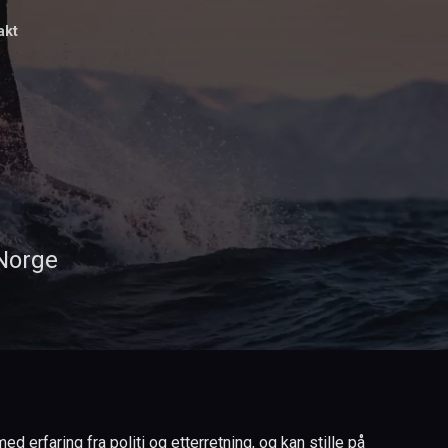
akt
 Norge
 erfaring fra politi og etterretning, og kan stille på