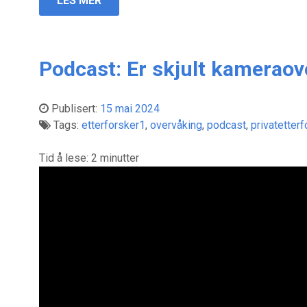
LES MER
Podcast: Er skjult kameraov
Publisert:
15 mai 2024
Tags:
etterforsker1
,
overvåking
,
podcast
,
privatetterf
Tid å lese:
2
minutter