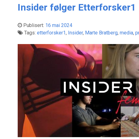
Insider følger Etterforsker1
Publisert:
16 mai 2024
Tags:
etterforsker1
,
Insider
,
Marte Bratberg
,
media
,
p