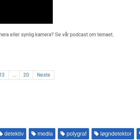
amera eller synlig kamera? Se vår podcast om temaet.
13
…
20
Neste
detektiv
media
polygraf
løgndetektor