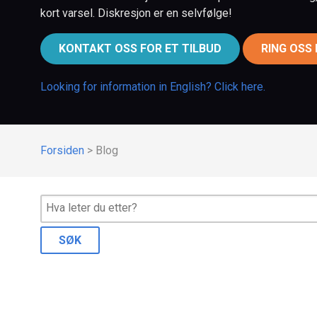
kort varsel. Diskresjon er en selvfølge!
KONTAKT OSS FOR ET TILBUD
RING OSS
Looking for information in English? Click here.
Forsiden
>
Blog