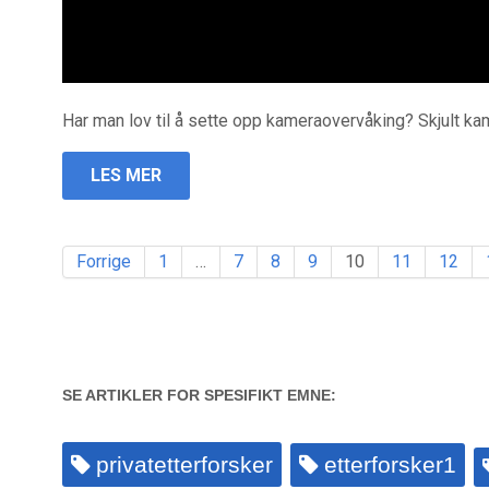
Har man lov til å sette opp kameraovervåking? Skjult k
LES MER
Forrige
1
…
7
8
9
10
11
12
SE ARTIKLER FOR SPESIFIKT EMNE:
privatetterforsker
etterforsker1