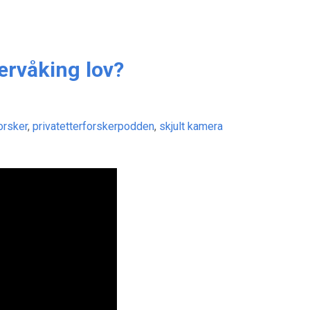
ervåking lov?
orsker
,
privatetterforskerpodden
,
skjult kamera