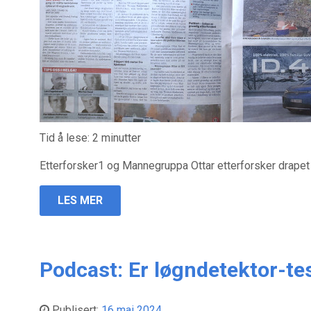
Tid å lese:
2
minutter
Etterforsker1 og Mannegruppa Ottar etterforsker drapet 
LES MER
Podcast: Er løgndetektor-te
Publisert:
16 mai 2024