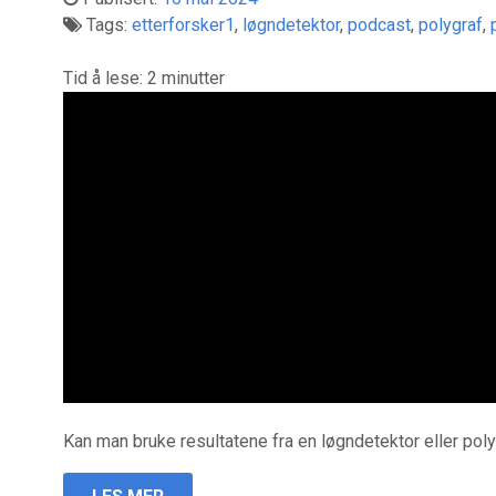
Tags:
etterforsker1
,
løgndetektor
,
podcast
,
polygraf
,
Tid å lese:
2
minutter
Kan man bruke resultatene fra en løgndetektor eller pol