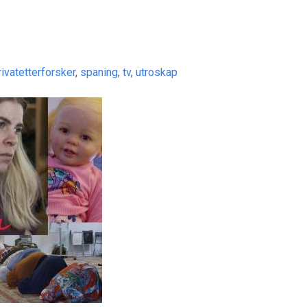
rivatetterforsker
,
spaning
,
tv
,
utroskap