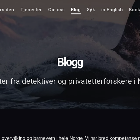
rsiden
Tjenester
Om oss
Blog
Søk
in English
Kont
Blogg
er fra detektiver og privatetterforskere i
, overvåking og barnevern i hele Norge. Vi har bred kompetanse med