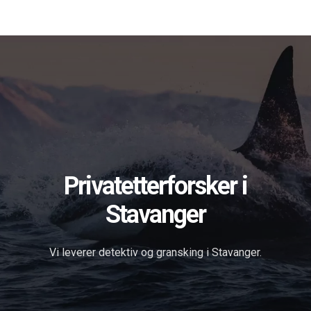
Forsiden
Tjenester
Om oss
Blog
Søk
in English
Kontakt
Privatetterforsker i
Stavanger
Vi leverer detektiv og gransking i Stavanger.