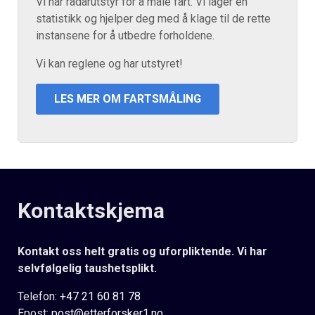
Vi har radarutstyr for å måle fart. Vi lager en
statistikk og hjelper deg med å klage til de rette
instansene for å utbedre forholdene.
Vi kan reglene og har utstyret!
LES MER OM FARTSMÅLING
Kontaktskjema
Kontakt oss helt gratis og uforpliktende. Vi har
selvfølgelig taushetsplikt.
Telefon:
+47 21 60 81 78
Epost:
post@etterforsker1.no