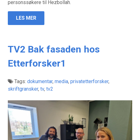
personssøkere til Hezbollah.
LES MER
TV2 Bak fasaden hos
Etterforsker1
Tags:
dokumentar
,
media
,
privatetterforsker
,
skriftgransker
,
tv
,
tv2