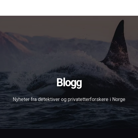
Forsiden
Tjenester
Om oss
Blog
Søk
in English
Kontakt
Blogg
Nyheter fra detektiver og privatetterforskere i Norge