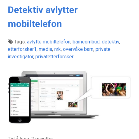
Detektiv avlytter
mobiltelefon
Tags:
avlytte mobiltelefon
,
barneombud
,
detektiv
,
etterforsker1
,
media
,
nrk
,
overvåke barn
,
private
investigator
,
privatetterforsker
Tid å lese:
2
minutter