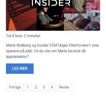
Tid å lese:
2
minutter
Marte Bratberg og Insider FEM følger Etterforsker1 sine
spanere på jobb. Vil du vite om Marte bestod vår
løgndetektor?
LES MER
Forrige
1
2
3
4
Neste