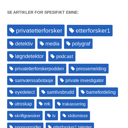
SE ARTIKLER FOR SPESIFIKT EMNE:
privatetterforsker
etterforsker1
detektiv
media
polygraf
løgndetektor
podcast
privatetterforskerpodden
pressemelding
samværssabotasje
private investigator
eyedetect
samlivsbrudd
barnefordeling
utroskap
nrk
trakassering
skriftgransker
tv
skilsmisse
sponsormidler
etterforsker1 talenter