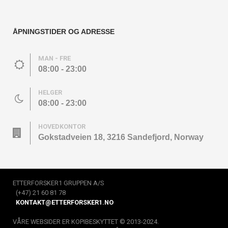
ÅPNINGSTIDER OG ADRESSE
MAN - FRE
08:00 - 23:00
HELGER
08:00 - 23:00
HOVEDKONTOR
Gokstadveien 18, 3216 Sandefjord, Norway
ETTERFORSKER1 GRUPPEN A/S
(+47) 21 60 81 78
KONTAKT@ETTERFORSKER1.NO
VÅRE WEBSIDER ER KOPIBESKYTTET © 2013-2024.