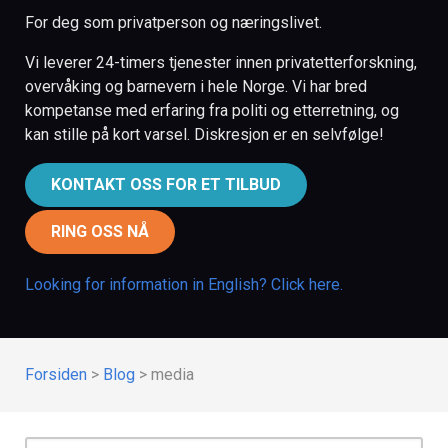
For deg som privatperson og næringslivet.
Vi leverer 24-timers tjenester innen privatetterforskning,
overvåking og barnevern i hele Norge. Vi har bred
kompetanse med erfaring fra politi og etterretning, og
kan stille på kort varsel. Diskresjon er en selvfølge!
KONTAKT OSS FOR ET TILBUD
RING OSS NÅ
Looking for information in English? Click here.
Forsiden
>
Blog
>
media