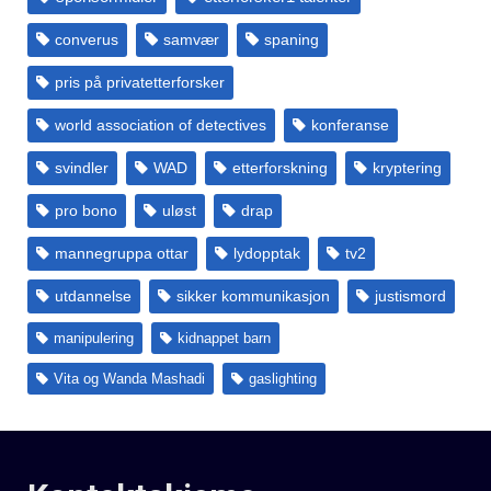
converus
samvær
spaning
pris på privatetterforsker
world association of detectives
konferanse
svindler
WAD
etterforskning
kryptering
pro bono
uløst
drap
mannegruppa ottar
lydopptak
tv2
utdannelse
sikker kommunikasjon
justismord
manipulering
kidnappet barn
Vita og Wanda Mashadi
gaslighting