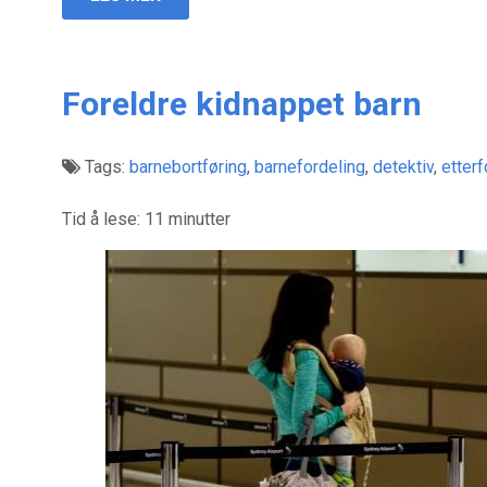
Foreldre kidnappet barn
Tags:
barnebortføring
,
barnefordeling
,
detektiv
,
etter
Tid å lese:
11
minutter