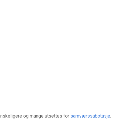
anskeligere og mange utsettes for
samværssabotasje
.