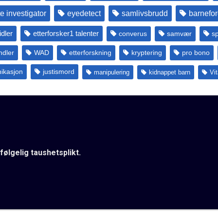
te investigator
eyedetect
samlivsbrudd
barnefor
dler
etterforsker1 talenter
converus
samvær
s
ndler
WAD
etterforskning
kryptering
pro bono
ikasjon
justismord
manipulering
kidnappet barn
Vi
følgelig taushetsplikt.