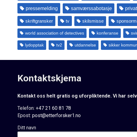
pressemelding
samværssabotasje
priva
skriftgransker
tv
skilsmisse
sponsormi
world association of detectives
konferanse
svi
lydopptak
tv2
utdannelse
sikker kommun
Kontaktskjema
Kontakt oss helt gratis og uforpliktende. Vi har selv
Telefon:
+47 21 60 81 78
Epost:
post@etterforsker1.no
Ditt navn