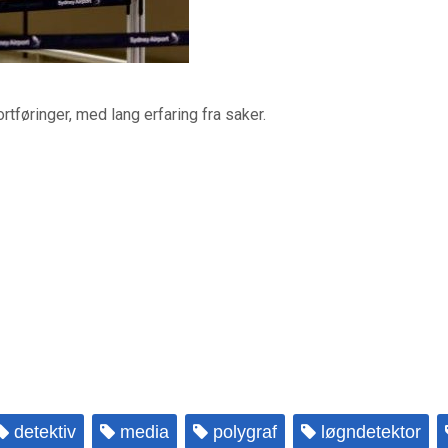
tføringer, med lang erfaring fra saker.
detektiv
media
polygraf
løgndetektor