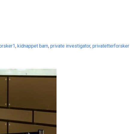
forsker1
,
kidnappet barn
,
private investigator
,
privatetterforsker