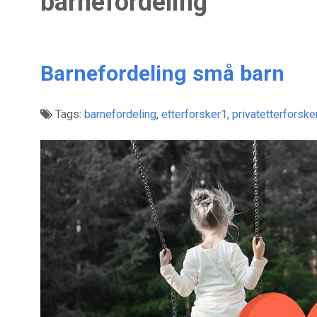
barnefordeling
Barnefordeling små barn
Tags:
barnefordeling
,
etterforsker1
,
privatetterforske