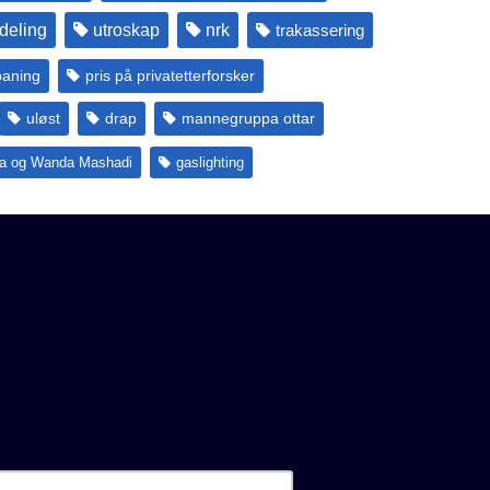
deling
utroskap
nrk
trakassering
paning
pris på privatetterforsker
uløst
drap
mannegruppa ottar
ta og Wanda Mashadi
gaslighting