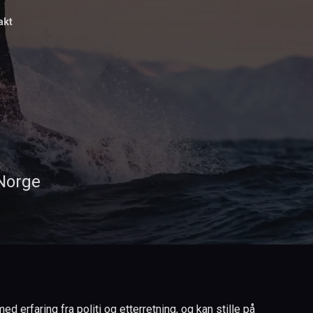
akt
 Norge
 erfaring fra politi og etterretning, og kan stille på