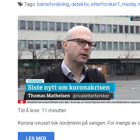
Tags:
barnefordeling
,
detektiv
,
etterforsker1
,
media
,
n
Tid å lese:
11
minutter
Korona-viruset tok nordmenn på sengen. For mange av o
LES MER