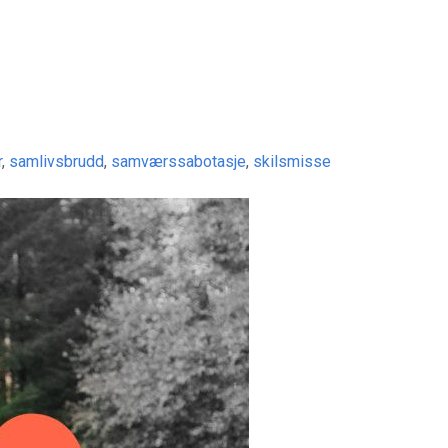
r
,
samlivsbrudd
,
samværssabotasje
,
skilsmisse