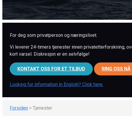
For deg som privatperson og næringslivet.
Vi leverer 24-timers tjenester innen privatetterforskning, ov
kort varsel. Diskresjon er en selvfølge!
KONTAKT OSS FOR ET TILBUD
RING OSS NÅ
Looking for information in English? Click here.
Forsiden
>
Tjenester