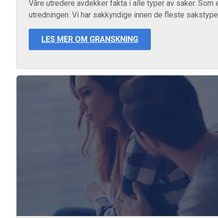
Våre utredere avdekker fakta i alle typer av saker. Som 
utredningen. Vi har sakkyndige innen de fleste sakstyper 
LES MER OM GRANSKNING