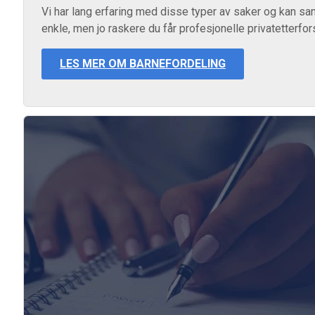
Vi har lang erfaring med disse typer av saker og kan sam
enkle, men jo raskere du får profesjonelle privatetterfor
LES MER OM BARNEFORDELING