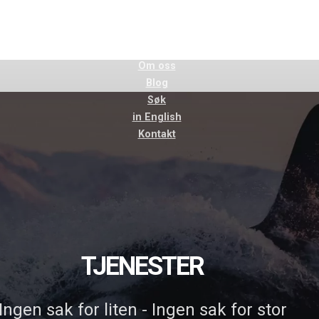
Forsiden
Tjenester
Om oss
Blog
Søk
in English
Kontakt
TJENESTER
Ingen sak for liten - Ingen sak for stor