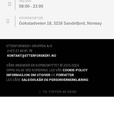
HELGER
08:00 - 23:00
HOVEDKONTOR
Gokstadveien 18, 3216 Sandefjord, Norway
ETTERFORSKER1 GRUPPEN A/S
(+47) 21 60 81 78
KONTAKT@ETTERFORSKER1.NO
VÅRE WEBSIDER ER KOPIBESKYTTET © 2013-2024.
OPPGI KILDE VED KOPIERING. LES VÅR
COOKIE-POLICY
.
INFORMASJON OM UTGIVER
OG
FORFATTER
.
LES VÅRE
SALGSVILKÅR OG PERSONVERNERKLÆRING
.
TIL TOPPEN AV SIDEN