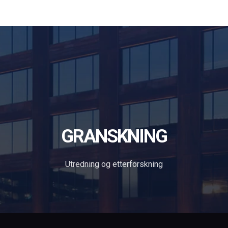
Forsiden
Tjenester
Om oss
Blog
Søk
in English
Kontakt
GRANSKNING
Utredning og etterforskning