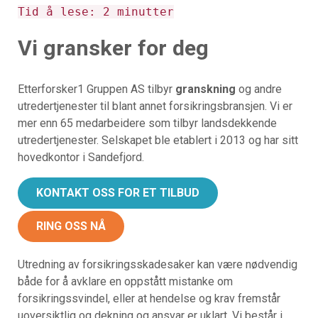
Tid å lese:
2
minutter
Vi gransker for deg
Etterforsker1 Gruppen AS tilbyr
granskning
og andre
utredertjenester til blant annet forsikringsbransjen. Vi er
mer enn 65 medarbeidere som tilbyr landsdekkende
utredertjenester. Selskapet ble etablert i 2013 og har sitt
hovedkontor i Sandefjord.
KONTAKT OSS FOR ET TILBUD
RING OSS NÅ
Utredning av forsikringsskadesaker kan være nødvendig
både for å avklare en oppstått mistanke om
forsikringssvindel, eller at hendelse og krav fremstår
uoversiktlig og dekning og ansvar er uklart. Vi består i