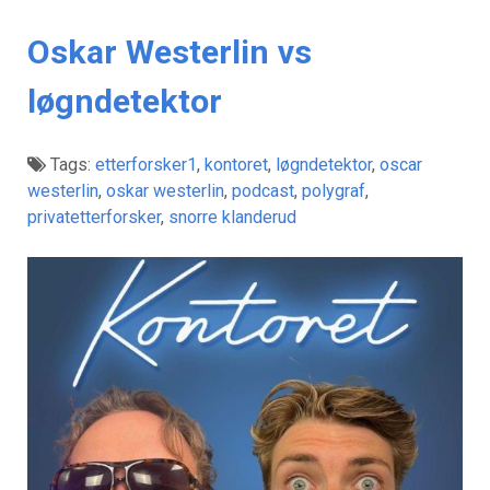
Oskar Westerlin vs
løgndetektor
Tags:
etterforsker1
,
kontoret
,
løgndetektor
,
oscar
westerlin
,
oskar westerlin
,
podcast
,
polygraf
,
privatetterforsker
,
snorre klanderud