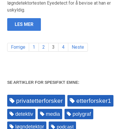
løgndetektortesten Eyedetect for å bevise at han er
uskyldig.
LES MER
Forrige
1
2
3
4
Neste
SE ARTIKLER FOR SPESIFIKT EMNE:
privatetterforsker
etterforsker1
detektiv
media
polygraf
løgndetektor
podcast