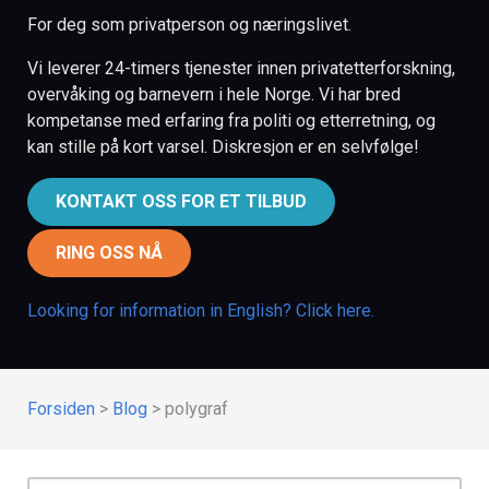
For deg som privatperson og næringslivet.
Vi leverer 24-timers tjenester innen privatetterforskning,
overvåking og barnevern i hele Norge. Vi har bred
kompetanse med erfaring fra politi og etterretning, og
kan stille på kort varsel. Diskresjon er en selvfølge!
KONTAKT OSS FOR ET TILBUD
RING OSS NÅ
Looking for information in English? Click here.
Forsiden
>
Blog
>
polygraf