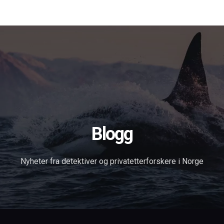
Forsiden
Tjenester
Om oss
Blog
Søk
in English
Kontakt
Blogg
Nyheter fra detektiver og privatetterforskere i Norge