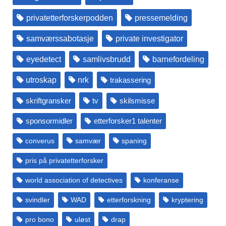
privatetterforskerpodden
pressemelding
samværssabotasje
private investigator
eyedetect
samlivsbrudd
barnefordeling
utroskap
nrk
trakassering
skriftgransker
tv
skilsmisse
sponsormidler
etterforsker1 talenter
converus
samvær
spaning
pris på privatetterforsker
world association of detectives
konferanse
svindler
WAD
etterforskning
kryptering
pro bono
uløst
drap