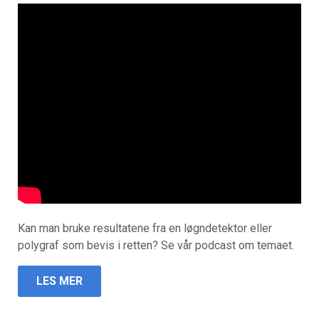
Kan man bruke resultatene fra en løgndetektor eller
polygraf som bevis i retten? Se vår podcast om temaet.
LES MER