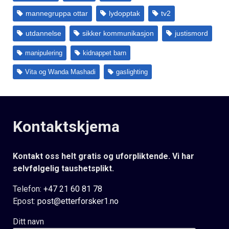
mannegruppa ottar
lydopptak
tv2
utdannelse
sikker kommunikasjon
justismord
manipulering
kidnappet barn
Vita og Wanda Mashadi
gaslighting
Kontaktskjema
Kontakt oss helt gratis og uforpliktende. Vi har
selvfølgelig taushetsplikt.
Telefon:
+47 21 60 81 78
Epost:
post@etterforsker1.no
Ditt navn