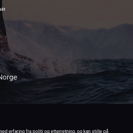
akt
 Norge
 erfaring fra politi og etterretning, og kan stille på