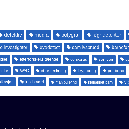
detektiv
media
polygraf
løgndetektor
te investigator
eyedetect
samlivsbrudd
barnefor
dler
etterforsker1 talenter
converus
samvær
s
ndler
WAD
etterforskning
kryptering
pro bono
ikasjon
justismord
manipulering
kidnappet barn
Vi