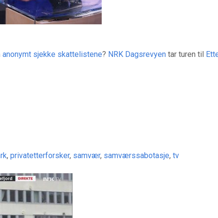
n
anonymt sjekke skattelistene
?
NRK Dagsrevyen
tar turen til
Ett
rk
,
privatetterforsker
,
samvær
,
samværssabotasje
,
tv