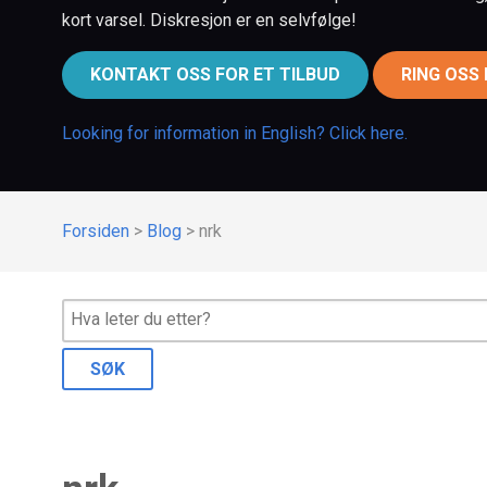
kort varsel. Diskresjon er en selvfølge!
KONTAKT OSS FOR ET TILBUD
RING OSS
Looking for information in English? Click here.
Forsiden
>
Blog
>
nrk