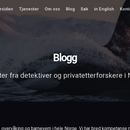
rsiden
Tjenester
Om oss
Blog
Søk
in English
Kont
Blogg
er fra detektiver og privatetterforskere i
, overvåking og barnevern i hele Norge. Vi har bred kompetanse med