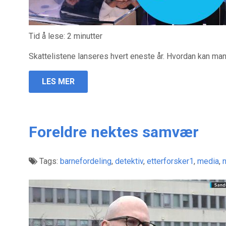
Tid å lese:
2
minutter
Skattelistene lanseres hvert eneste år. Hvordan kan ma
LES MER
Foreldre nektes samvær
Tags:
barnefordeling
,
detektiv
,
etterforsker1
,
media
,
n