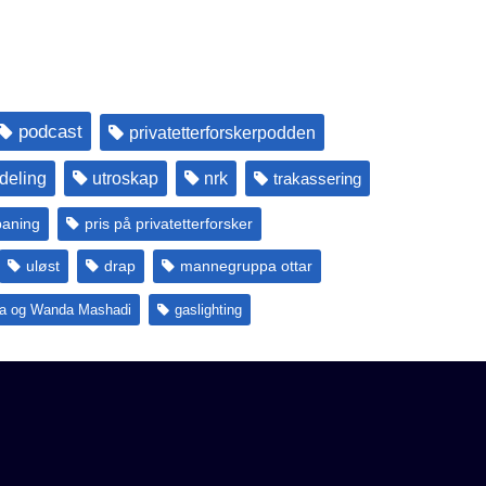
podcast
privatetterforskerpodden
deling
utroskap
nrk
trakassering
paning
pris på privatetterforsker
uløst
drap
mannegruppa ottar
ta og Wanda Mashadi
gaslighting