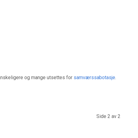
anskeligere og mange utsettes for
samværssabotasje
.
Side 2 av 2