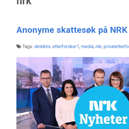
nrk
Anonyme skattesøk på NRK
Tags:
detektiv
,
etterforsker1
,
media
,
nrk
,
privatetterf