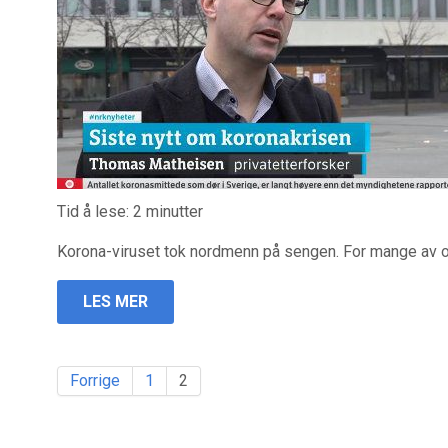
Tid å lese:
2
minutter
Korona-viruset tok nordmenn på sengen. For mange av o
LES MER
Forrige
1
2