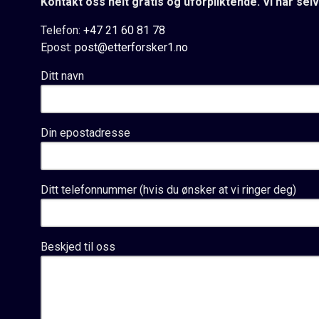
Kontakt oss helt gratis og uforpliktende. Vi har selv
Telefon:
+47 21 60 81 78
Epost:
post@etterforsker1.no
Ditt navn
Din epostadresse
Ditt telefonnummer (hvis du ønsker at vi ringer deg)
Beskjed til oss