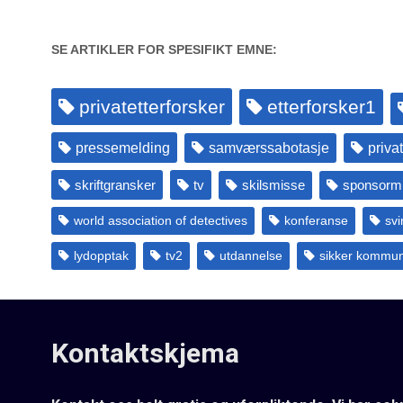
SE ARTIKLER FOR SPESIFIKT EMNE:
privatetterforsker
etterforsker1
pressemelding
samværssabotasje
priva
skriftgransker
tv
skilsmisse
sponsormi
world association of detectives
konferanse
svi
lydopptak
tv2
utdannelse
sikker kommun
Kontaktskjema