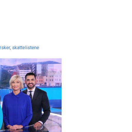
orsker
,
skattelistene