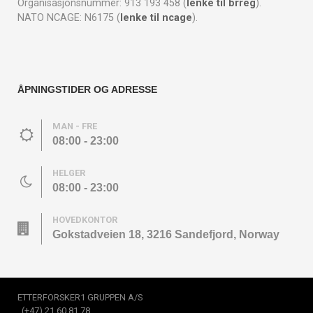
Organisasjonsnummer: 913 193 458 (
lenke til brreg
).
NATO NCAGE: N6175 (
lenke til ncage
).
ÅPNINGSTIDER OG ADRESSE
MAN - FRE
08:00 - 23:00
HELGER
08:00 - 23:00
HOVEDKONTOR
Gokstadveien 18, 3216 Sandefjord, Norway
ETTERFORSKER1 GRUPPEN A/S
(+47) 21 60 81 78