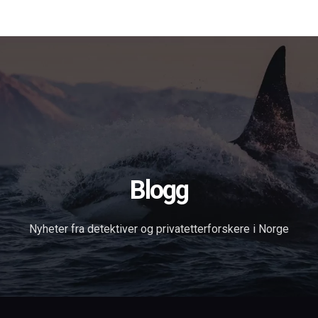
Forsiden
Tjenester
Om oss
Blog
Søk
in English
Kontakt
Blogg
Nyheter fra detektiver og privatetterforskere i Norge