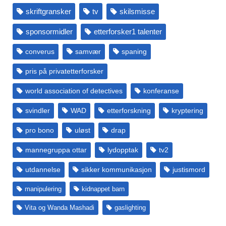
skriftgransker
tv
skilsmisse
sponsormidler
etterforsker1 talenter
converus
samvær
spaning
pris på privatetterforsker
world association of detectives
konferanse
svindler
WAD
etterforskning
kryptering
pro bono
uløst
drap
mannegruppa ottar
lydopptak
tv2
utdannelse
sikker kommunikasjon
justismord
manipulering
kidnappet barn
Vita og Wanda Mashadi
gaslighting