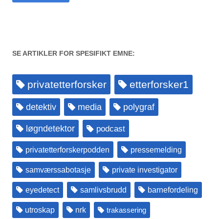
SE ARTIKLER FOR SPESIFIKT EMNE:
privatetterforsker
etterforsker1
detektiv
media
polygraf
løgndetektor
podcast
privatetterforskerpodden
pressemelding
samværssabotasje
private investigator
eyedetect
samlivsbrudd
barnefordeling
utroskap
nrk
trakassering