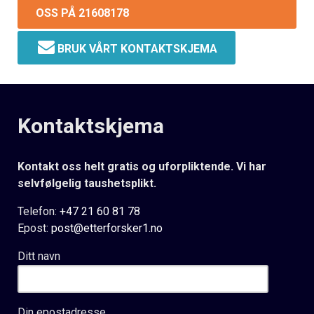
OSS PÅ 21608178
BRUK VÅRT KONTAKTSKJEMA
Kontaktskjema
Kontakt oss helt gratis og uforpliktende. Vi har
selvfølgelig taushetsplikt.
Telefon:
+47 21 60 81 78
Epost:
post@etterforsker1.no
Ditt navn
Din epostadresse