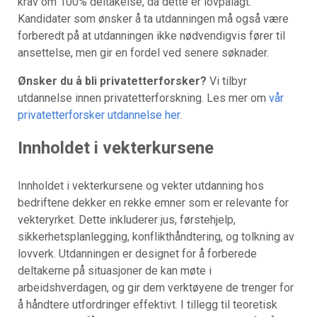
krav om 100% deltakelse, da dette er lovpålagt.
Kandidater som ønsker å ta utdanningen må også være
forberedt på at utdanningen ikke nødvendigvis fører til
ansettelse, men gir en fordel ved senere søknader.
Ønsker du å bli privatetterforsker?
Vi tilbyr
utdannelse innen privatetterforskning. Les mer om
vår
privatetterforsker utdannelse her
.
Innholdet i vekterkursene
Innholdet i vekterkursene og vekter utdanning hos
bedriftene dekker en rekke emner som er relevante for
vekteryrket. Dette inkluderer jus, førstehjelp,
sikkerhetsplanlegging, konflikthåndtering, og tolkning av
lovverk. Utdanningen er designet for å forberede
deltakerne på situasjoner de kan møte i
arbeidshverdagen, og gir dem verktøyene de trenger for
å håndtere utfordringer effektivt. I tillegg til teoretisk