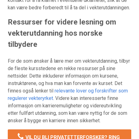
kontakt for å få klarhet i eventuelle uklarheter, slik at de
kan være bedre forberedt til å ta del i vekterutdanningen.
Ressurser for videre lesning om
vekterutdanning hos norske
tilbydere
For de som ønsker å lære mer om vekterutdanning, tilbyr
de fleste kursstedene en rekke ressurser på sine
nettsider. Dette inkluderer informasjon om kursene,
instruktørene, og hva man kan forvente av kurset. Det
finnes også lenker til
relevante lover og forskrifter som
regulerer vekteryrket
. Videre kan interesserte finne
informasjon om karrieremuligheter og videreutvikling
etter fullført utdanning, som kan være nyttig for de som
ønsker å bygge en karriere innen sikkerhet.
VIL DU BLI PRIVATETTERFORSKER? RING