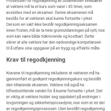
Prosessen for regodkjenning av utdannelsen innebærer
at vektere må ta et kurs som varer i 45 timer, som
avsluttes med en eksamen. Denne eksamenen må
bestås for at vekteren skal kunne fortsette i yrket.
Dersom en vakt ikke består regodkjenningseksamen
innen fristen, må de ta hele grunnutdanningen på nytt, noe
som kan være både tidkrevende og kostbart. Dette
sikrer at alle vektere har den nødvendige kompetansen
til å utføre sine oppgaver på en trygg og effektiv måte.
Krav til regodkjenning
Kravene til regodkjenning inkluderer at vekteren må ha
gjennomført et godkjent regodkjenningskurs og bestått
den tilhørende eksamen. Vektere må også ha
tilfredsstillende vandel for å kunne fortsette i yrket. Det
er viktig at vektere holder seg oppdatert på endringer i
lovgivningen og sikkerhetsprosedyrer, noe som er en del
av regodkjenningsprosessen. Uten bestått regodkjenning