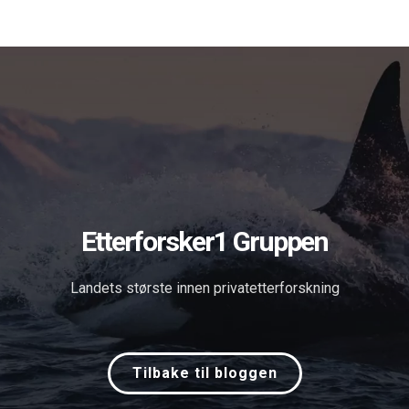
Forsiden
Tjenester
Om oss
Blog
Søk
in English
Kontakt
Etterforsker1 Gruppen
Landets største innen privatetterforskning
Tilbake til bloggen