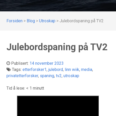
Forsiden
>
Blog
>
Utroskap
>
Julebordspaning på TV2
Julebordspaning på TV2
Publisert:
14 november 2023
Tags:
etterforsker1
,
julebord
,
linn wiik
,
media
,
privatetterforsker
,
spaning
,
tv2
,
utroskap
Tid å lese:
< 1
minutt