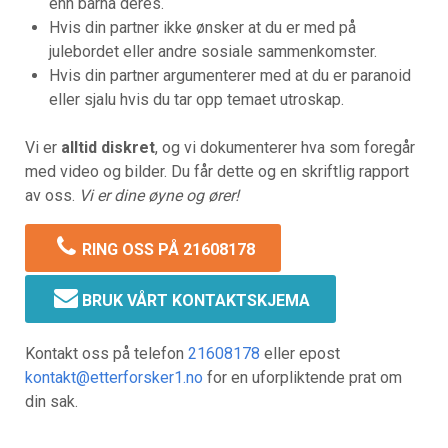
enn barna deres.
Hvis din partner ikke ønsker at du er med på
julebordet eller andre sosiale sammenkomster.
Hvis din partner argumenterer med at du er paranoid
eller sjalu hvis du tar opp temaet utroskap.
Vi er
alltid diskret
, og vi dokumenterer hva som foregår
med video og bilder. Du får dette og en skriftlig rapport
av oss.
Vi er dine øyne og ører!
RING OSS PÅ 21608178
BRUK VÅRT KONTAKTSKJEMA
Kontakt oss på telefon
21608178
eller epost
kontakt@etterforsker1.no
for en uforpliktende prat om
din sak.