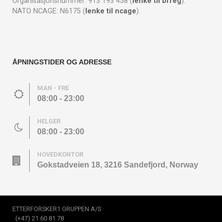
Organisasjonsnummer: 913 193 458 (
lenke til brreg
).
NATO NCAGE: N6175 (
lenke til ncage
).
ÅPNINGSTIDER OG ADRESSE
MAN - FRE
08:00 - 23:00
HELGER
08:00 - 23:00
HOVEDKONTOR
Gokstadveien 18, 3216 Sandefjord, Norway
ETTERFORSKER1 GRUPPEN A/S
(+47) 21 60 81 78