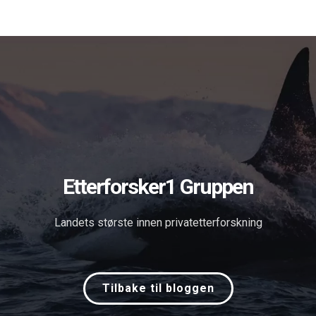
Forsiden
Tjenester
Om oss
Blog
Søk
in English
Kontakt
Etterforsker1 Gruppen
Landets største innen privatetterforskning
Tilbake til bloggen