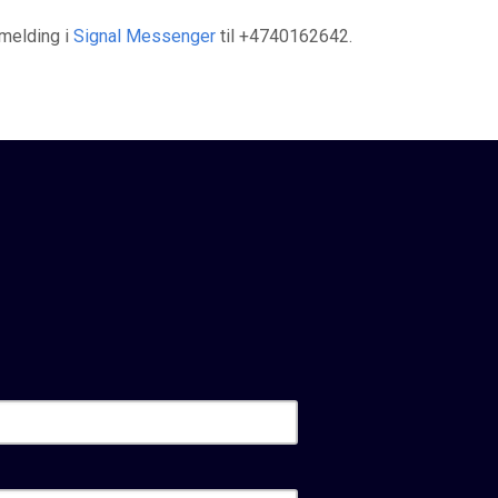
melding i
Signal Messenger
til +4740162642.