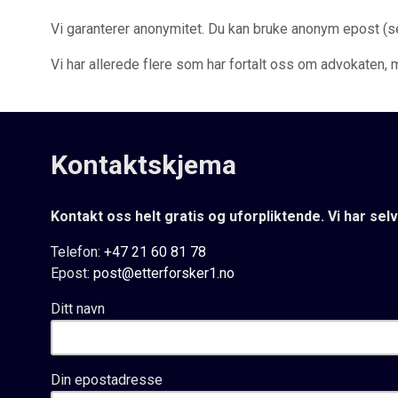
Vi garanterer anonymitet. Du kan bruke anonym epost (
Vi har allerede flere som har fortalt oss om advokaten,
Kontaktskjema
Kontakt oss helt gratis og uforpliktende. Vi har selv
Telefon:
+47 21 60 81 78
Epost:
post@etterforsker1.no
Ditt navn
Din epostadresse