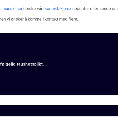
se
manual her
), bruke vårt
kontaktskjema
nedenfor eller sende en 
 men vi ønsker å komme i kontakt med flere.
følgelig taushetsplikt.