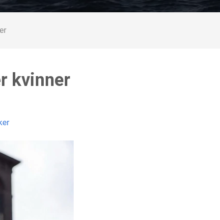
er
r kvinner
ker