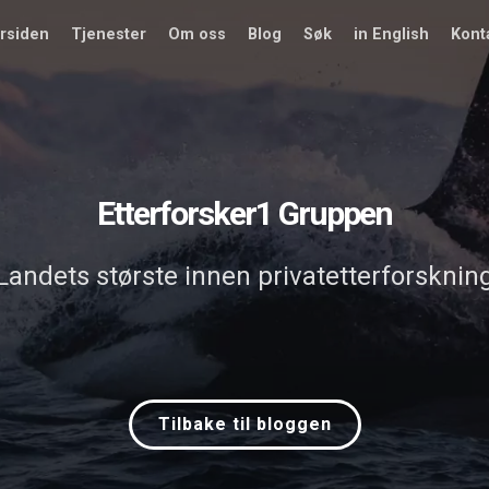
rsiden
Tjenester
Om oss
Blog
Søk
in English
Kont
Etterforsker1 Gruppen
Landets største innen privatetterforsknin
Tilbake til bloggen