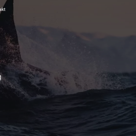
akt
g